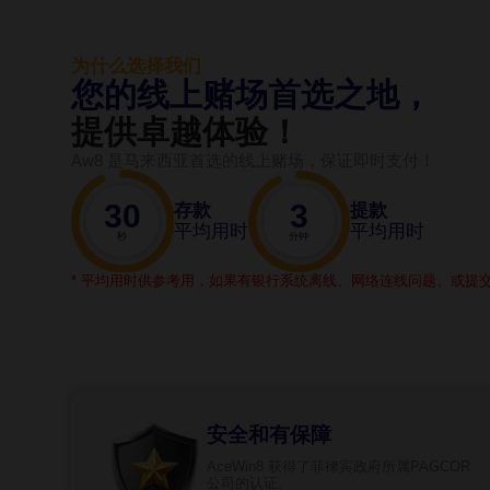
为什么选择我们
您的线上赌场首选之地，
提供卓越体验！
Aw8 是马来西亚首选的线上赌场，保证即时支付！
30
3
存款
提款
平均用时
平均用时
秒
分钟
* 平均用时供参考用，如果有银行系统离线、网络连线问题、或提
安全和有保障
AceWin8 获得了菲律宾政府所属PAGCOR
公司的认证。