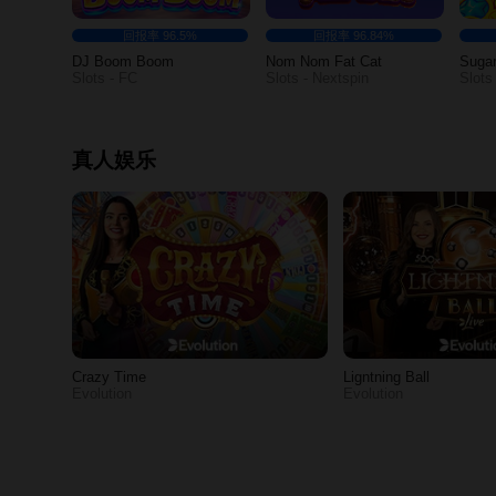
回报率
96.5%
回报率
96.84%
DJ Boom Boom
Nom Nom Fat Cat
Suga
Slots
-
FC
Slots
-
Nextspin
Slots
真人娱乐
Crazy Time
Ligntning Ball
Evolution
Evolution