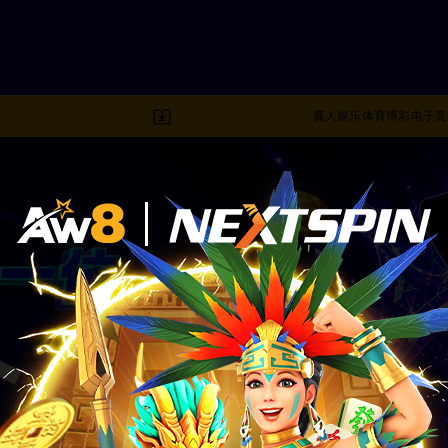
真人娱乐
体育博彩
电子竞