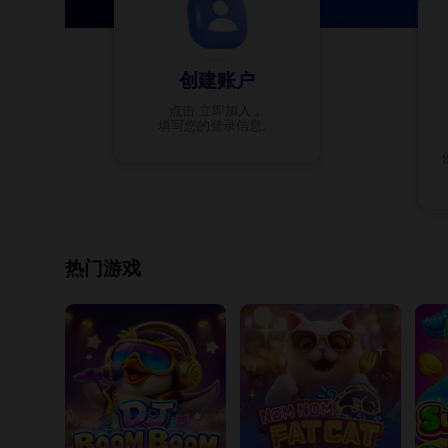
创建账户
点击 立即加入，
填写您的登录信息。
热门游戏