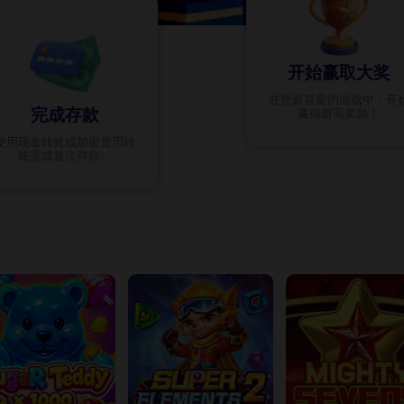
开始赢取大奖
在您最喜爱的游戏中，开
完成存款
赢得超高奖励！
使用现金转账或加密货币转
账完成首次存款。