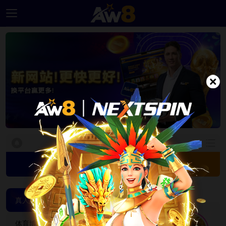
主
页
面
优
惠
活
动
品
牌
大
使
登录
注册
USDT
FAQ
真人娱乐
真人娱乐
联
HOT
HOT
系
体育博彩