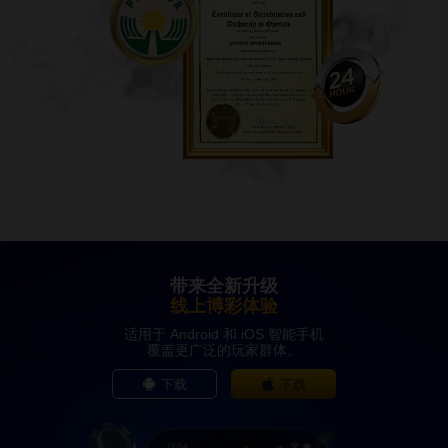
带来全新升级
线上博彩体验
适用于 Android 和 iOS 智能手机
覆盖更广泛的玩家群体。
下载
下载