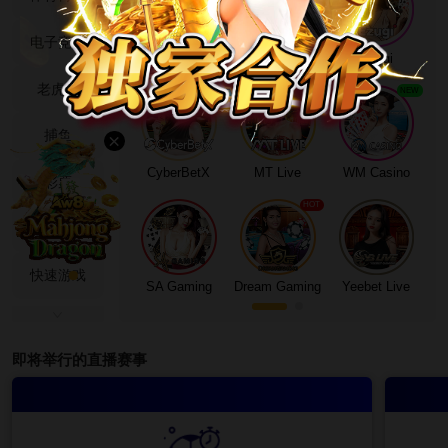
我
们
电子竞技
排
Evolution
Sexy Baccarat
Ezugi
行
老虎机
NEW
NEW
NEW
榜
捕鱼
语
×
言
CyberBetX
MT Live
WM Casino
彩票
PC
HOT
版
电视直播
下
载
快速游戏
SA Gaming
Dream Gaming
Yeebet Live
VIP
即将举行的直播赛事
代
理