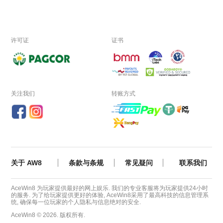
许可证
证书
关注我们
转账方式
关于 AW8
条款与条规
常见疑问
联系我们
AceWin8 为玩家提供最好的网上娱乐. 我们的专业客服将为玩家提供24小时
的服务. 为了给玩家提供更好的体验, AceWin8采用了最高科技的信息管理系
统, 确保每一位玩家的个人隐私与信息绝对的安全.
AceWin8 © 2026. 版权所有.