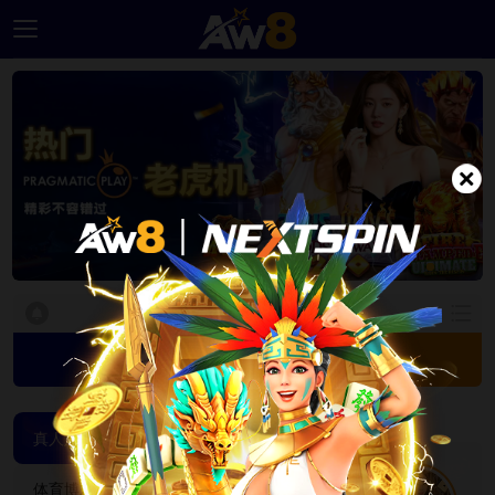
主
页
面
优
惠
活
动
品
牌
大
使
登录
注册
联
系
真人娱乐
我
真人娱乐
们
HOT
HOT
体育博彩