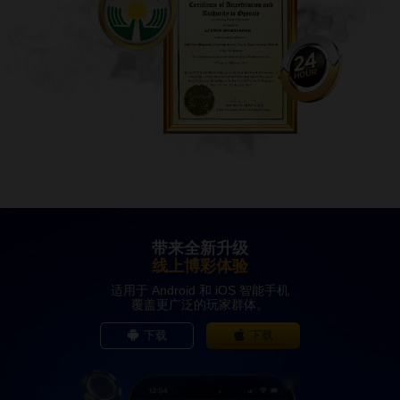
带来全新升级
线上博彩体验
适用于 Android 和 iOS 智能手机
覆盖更广泛的玩家群体。
下载
下载