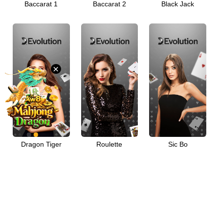
排
Baccarat 1
Baccarat 2
Black Jack
行
榜
语
言
PC
×
版
下
载
VIP
Dragon Tiger
Roulette
Sic Bo
代
理