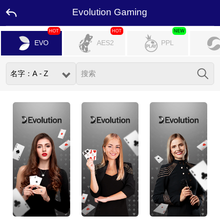
Evolution Gaming
HOT
HOT
NEW
主
EVO
AES2
PPL
页
面
优
惠
活
动
品
牌
大
使
联
系
我
们