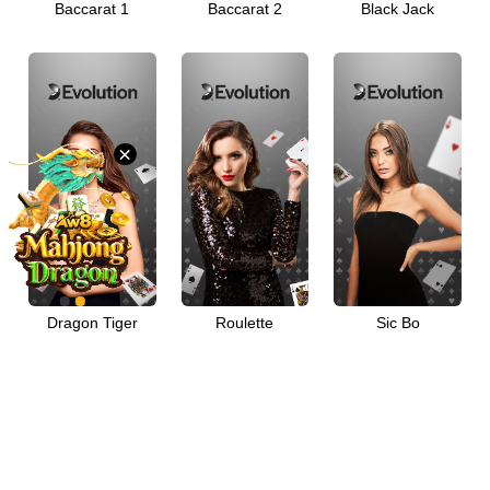
Ngữ
Baccarat 1
Baccarat 2
Black Jack
Máy
Tính
Tải
Về
×
VIP
Đại
Lý
Dragon Tiger
Roulette
Sic Bo