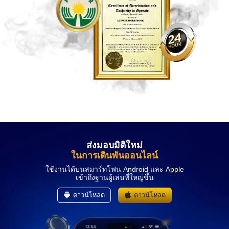
ส่งมอบมิติใหม่
ในการเดินพันออนไลน์
ใช้งานได้บนสมาร์ทโฟน Android และ Apple
เข้าถึงฐานผู้เล่นที่ใหญ่ขึ้น
ดาวน์โหลด
ดาวน์โหลด