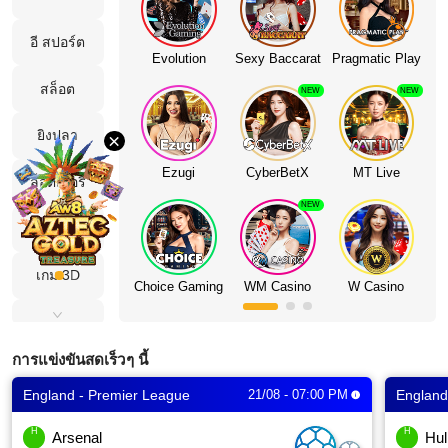
อี สปอร์ต
ภาษา
Evolution
Sexy Baccarat
Pragmatic Play
สล็อต
NEW
NEW
เด
สก์ท็อป
ยิงปลา
×
ดาวน์โหลด
Ezugi
CyberBetX
MT Live
ล็อตเตอรี่
NEW
VIP
โป๊กเกอร์
พันธมิตร
เกม 3D
Choice Gaming
WM Casino
W Casino
ไก่ชน
การแข่งขันสดเร็วๆ นี้
เกมด่วน
England - Premier League
21/08 - 07:00 PM
England
TV
H
H
Arsenal
Hul