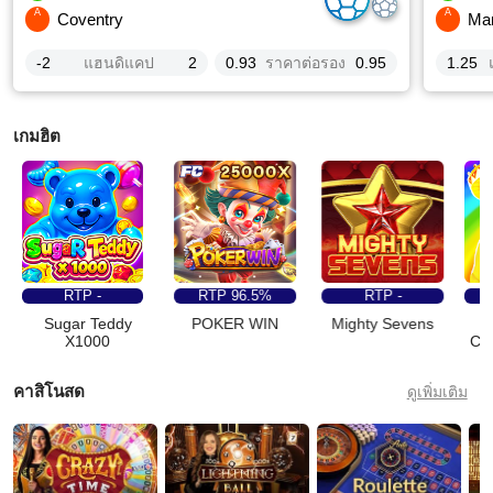
A
A
Coventry
Man
-2
แฮนดิแคป
2
0.93
ราคาต่อรอง
0.95
1.25
เกมฮิต
RTP
-
RTP
96.5%
RTP
-
Sugar Teddy
POKER WIN
Mighty Sevens
3 
X1000
Chilli
คาสิโนสด
ดูเพิ่มเติม