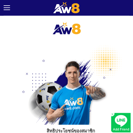
หน้า
แรก
โปร
โม
ชั่น
แอม
บา
สเด
อร์
ติดต่อ
เรา
×
ลีดเดอร์
บอร์ด
สิทธิประโยชน์ของสมาชิก
รางวัล