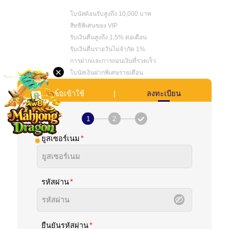
โบนัสต้อนรับสูงถึง 10,000 บาท
ภาษา
สิทธิพิเศษของ VIP
รับเงินคืนสูงถึง 1.5% ต่อเดือน
รับเงินคืนรายวันไม่จํากัด 1%
เด
สก์ท็อป
การฝากและการถอนเงินที่รวดเร็ว
×
โบนัสเงินฝากพิเศษรายเดือน
ดาวน์โหลด
|
ลงชื่อเข้าใช้
ลงทะเบียน
VIP
1
2
ยูสเซอร์เนม
พันธมิตร
รหัสผ่าน
ยืนยันรหัสผ่าน