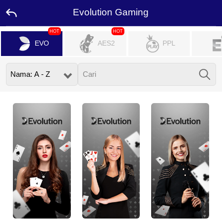
Evolution Gaming
HOT
HOT
Halaman
EVO
AES2
PPL
Utama
Promosi
Duta
Hubungi
Kami
Papan
Pendahulu
Bahasa
Desktop