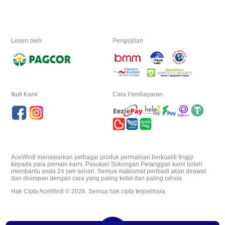
Lesen oleh
Pengsijilan
Ikuti Kami
Cara Pembayaran
AceWin8 menawarkan pelbagai produk permainan berkualiti tinggi
kepada para pemain kami. Pasukan Sokongan Pelanggan kami boleh
membantu anda 24 jam sehari. Semua maklumat peribadi akan dirawat
dan disimpan dengan cara yang paling ketat dan paling rahsia.
Hak Cipta AceWin8 © 2026. Semua hak cipta terpelihara.