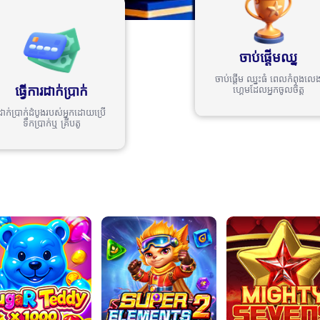
ចាប់ផ្តើមឈ្ន
ចាប់ផ្តើម ឈ្នះធំ ពេលកំពុងលេ
ធ្វើការដាក់ប្រាក់
ហ្គេមដែលអ្នកចូលចិត្ត
ដាក់ប្រាក់ដំបូងរបស់អ្នកដោយប្រើ
ទឹកប្រាក់ឬ គ្រីបតូ