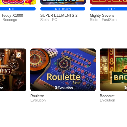
RTP
-
RTP
96.5%
RTP
-
r Teddy X1000
SUPER ELEMENTS 2
Mighty Sevens
-
Booongo
Slots
-
FC
Slots
-
FastSpin
Roulette
Baccarat
Evolution
Evolution