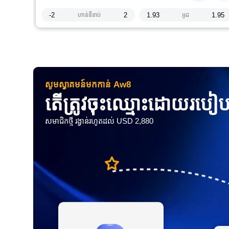
-2
2
1.93
1.95
ហាន់ឌីខាប់
អូដ
សូមស្វាគមន៍មកកាន់ Aw8
តើត្រូវចុះឈ្មោះដោយរប
សមាជិកថ្មី រង្វាន់រហូតដល់ USD 2,880