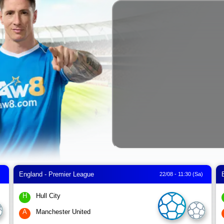
England - Premier League
)
22/08 - 11:30 (Sa)
H
Hull City
A
Manchester United