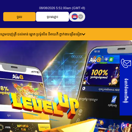
08/08/2026 5:51:02am (GMT+8)
ចូល
ចុះឈ្មោះ
ហ្គេមបាញ់ត្រី
ជល់មាន់
ឆ្នោត
ប្រម៉ូសិន
វីអាយភី
ភ្នាក់ងារ
ច្រើនទៀត
ទំនាក់ទំនងយើងខ្ញុំ