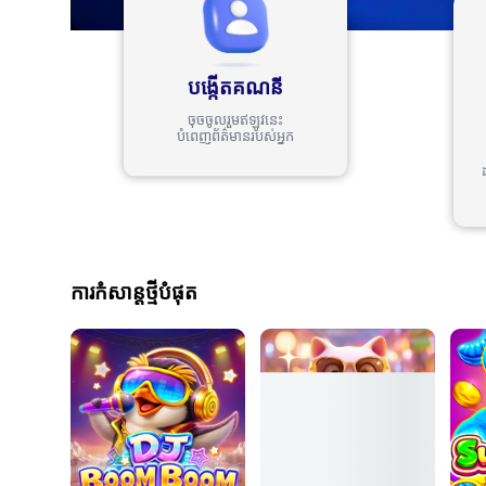
បង្កើតគណនី
ចុចចូលរួមឥឡូវនេះ
បំពេញព័ត៌មានរបស់អ្នក
ការកំសាន្តថ្មីបំផុត