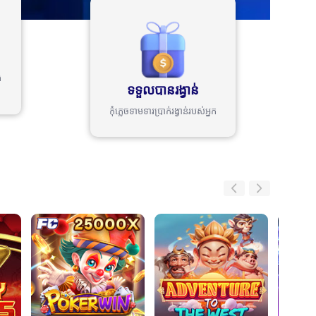
ង
ទទួលបានរង្វាន់
កុំភ្លេចទាមទារប្រាក់រង្វាន់របស់អ្នក