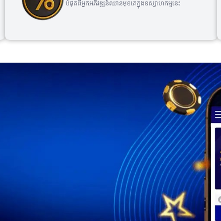
បំផុតពីអ្នកអភិវឌ្ឍន៍ឈានមុខគេក្នុងឧស្សាហកម្មនេះ