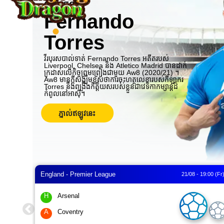
ទូតសុច្ឆន្ទៈ
Fernando
Torres
វីរបុរសបាល់ទាត់ Fernando Torres អតីតរបស់
Liverpool, Chelsea និង Atletico Madrid បានដាក់
ក្រដាសលើកិច្ចព្រមព្រៀងជាមួយ Aw8 (2020/21) ។
Aw8 មានក្តីសង្ឃឹមខ្ពស់ថាការចុះហត្ថលេខារបស់កីឡាករ
Torres នឹងពង្រឹងកិត្តិយសរបស់ខ្លួនជាវេទិកាកម្សាន្តដ៏
កំពូលនៅអាស៊ី។
ភ្នាល់ឥឡូវនេះ
England - Premier League
21/08 - 19:00 (Fr
H
Arsenal
A
Coventry