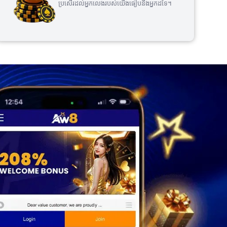
ប្រសើរ​ដល់អ្នកលេងរបស់​យើង​ធៀប​នឹង​អ្នក​ដទៃ។