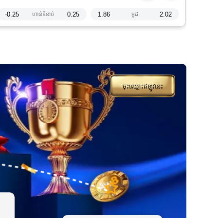
-0.25
0.25
1.86
2.02
-0.25
ហាន់ឌីខាប់
អូដ
ចុះឈ្មោះឥឡូវនេះ