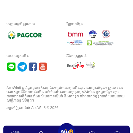
ចេញអាជ្ញាប័ណ្ណដោយ
វិញ្ញាបនប័ត្រ
មកតាមពូកយើង
វិធីសាស្រ្តទូទាត់
AceWin8 ផ្តល់ជូននូវការកំសាន្តដ៏សម្បូរបែបជាមួយនឹងគុណភាពខ្ពស់បំផុត។ ក្រុមការងារ
សេវាកម្មអតិថិជនរបស់យើង នៅចាំដោះស្រាយបញ្ហាជូនអ្នក24ម៉ោង ក្នុងមួយថ្ងៃ។ សូម
ធានាថារាល់ព័ត៌មានទាំងអស់ ត្រូវបានរៀបចំ និងរក្សាទុក យ៉ាងយកចិត្តទុកដាក់ ប្រកបដោយ
សុវត្ថិភាពខ្ពស់បំផុត។
រក្សាសិទ្ធិគ្រប់យ៉ាង AceWin8 © 2026