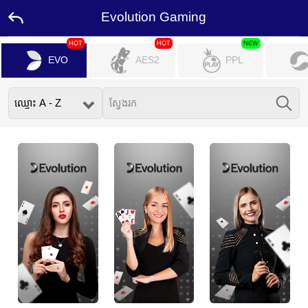
Evolution Gaming
HOT
HOT
NEW
ទំព័រ
EVO
AES2
PPL
ដើម
ប្រម៉ូសិន
ឯកអគ្គ
រាជទូត
ទំនាក់
ទំនង
យើង
ខ្ញុំ
ភាសា
ទម្រង់
កុំ
ព្យូទ័រ