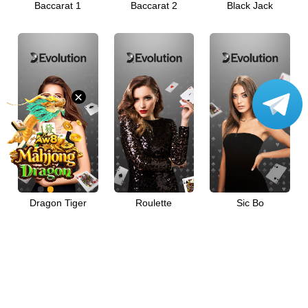
Baccarat 1
Baccarat 2
Black Jack
ដោនឡូដ
វីអាយភី
×
ភ្នាក់ងារ
Dragon Tiger
Roulette
Sic Bo