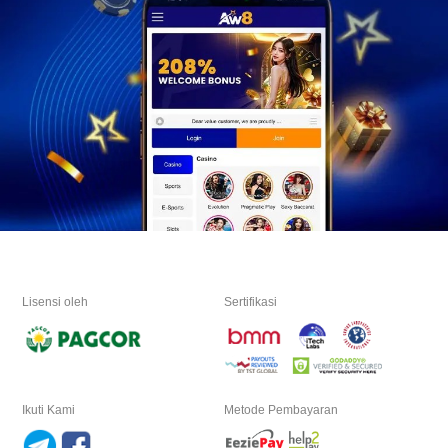
Lisensi oleh
Sertifikasi
Ikuti Kami
Metode Pembayaran