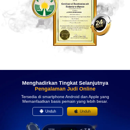
Menghadirkan Tingkat Selanjutnya
Pengalaman Judi Online
Tersedia di smartphone Android dan Apple yang
Memanfaatkan basis pemain yang lebih besar.
Unduh
Unduh