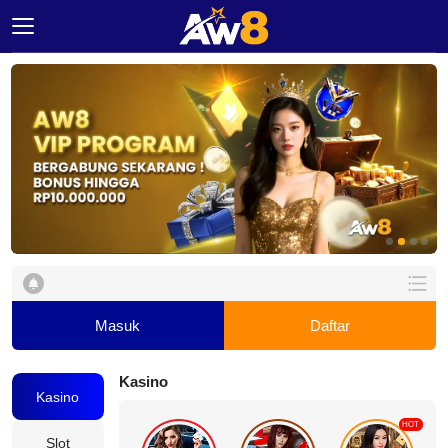
Beranda
Promosi
Duta
Hubungi
Papan
Peringkat
Masuk
Daftar
Bahasa
Kasino
Kasino
Desktop
HOT
Slot