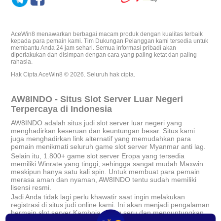
AceWin8 menawarkan berbagai macam produk dengan kualitas terbaik
kepada para pemain kami. Tim Dukungan Pelanggan kami tersedia untuk
membantu Anda 24 jam sehari. Semua informasi pribadi akan
diperlakukan dan disimpan dengan cara yang paling ketat dan paling
rahasia.
Hak Cipta AceWin8 © 2026. Seluruh hak cipta.
AW8INDO - Situs Slot Server Luar Negeri
Terpercaya di Indonesia
AW8INDO adalah situs judi slot server luar negeri yang
menghadirkan keseruan dan keuntungan besar. Situs kami
juga menghadirkan link alternatif yang memudahkan para
pemain menikmati seluruh game slot server Myanmar anti lag.
Selain itu, 1.800+ game slot server Eropa yang tersedia
memiliki Winrate yang tinggi, sehingga sangat mudah Maxwin
meskipun hanya satu kali spin. Untuk membuat para pemain
merasa aman dan nyaman, AW8INDO tentu sudah memiliki
lisensi resmi.
Jadi Anda tidak lagi perlu khawatir saat ingin melakukan
registrasi di situs judi online kami. Ini akan menjadi pengalaman
bermain slot server Kamboja paling seru dan menguntungkan
yang pernah ada!