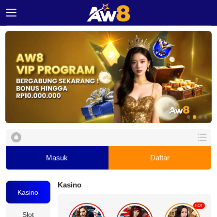
Beranda
Promosi
Duta
Hubungi
Papan
Peringkat
Masuk
Daftar
Bahasa
Kasino
Kasino
Desktop
HOT
Slot