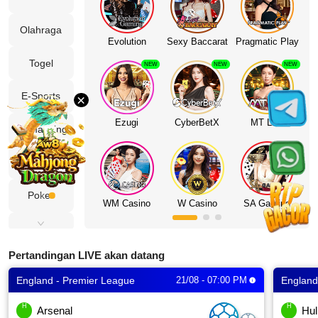
Unduh
Olahraga
Evolution
Sexy Baccarat
Pragmatic Play
Togel
VIP
NEW
NEW
NEW
E-Sports
×
Afiliasi
Ezugi
CyberBetX
MT Live
Memancing
Lotre
Poker
WM Casino
W Casino
SA Gaming
Permainan 3D
Pertandingan LIVE akan datang
Sabung Ayam
England - Premier League
21/08 - 07:00 PM
England
Permainan
Cepat
H
H
Arsenal
Hul