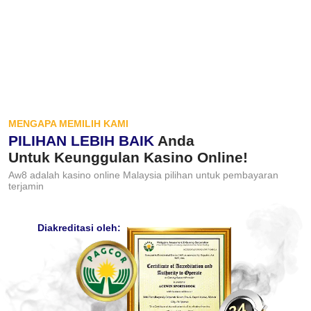
MENGAPA MEMILIH KAMI
PILIHAN LEBIH BAIK
Anda
Untuk Keunggulan Kasino Online!
Aw8 adalah kasino online Malaysia pilihan untuk pembayaran
terjamin
Diakreditasi oleh: