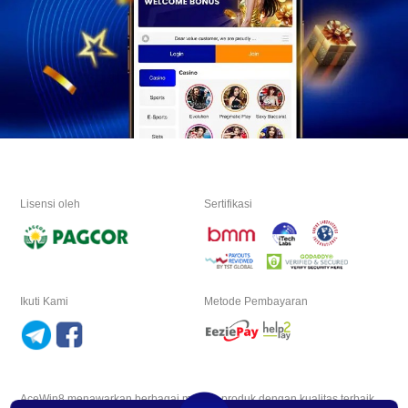
Lisensi oleh
Sertifikasi
Ikuti Kami
Metode Pembayaran
AceWin8 menawarkan berbagai macam produk dengan kualitas terbaik