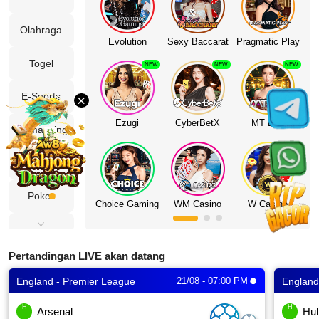
Unduh
Olahraga
Evolution
Sexy Baccarat
Pragmatic Play
Togel
VIP
NEW
NEW
NEW
E-Sports
×
Afiliasi
Ezugi
CyberBetX
MT Live
Memancing
Lotre
Poker
Choice Gaming
WM Casino
W Casino
Permainan 3D
Pertandingan LIVE akan datang
Sabung Ayam
England - Premier League
21/08 - 07:00 PM
England
Permainan
Cepat
H
H
Arsenal
Hul