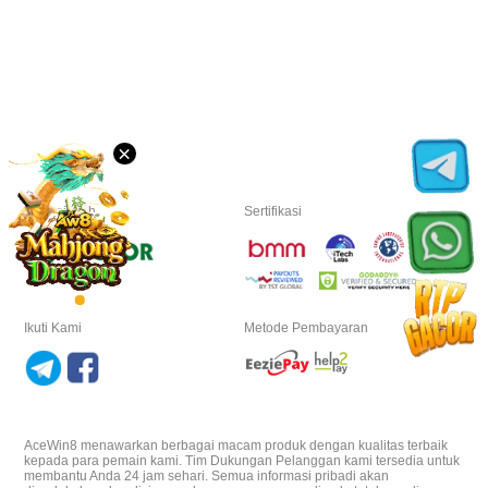
Unduh
VIP
×
Afiliasi
Lisensi oleh
Sertifikasi
Ikuti Kami
Metode Pembayaran
AceWin8 menawarkan berbagai macam produk dengan kualitas terbaik
kepada para pemain kami. Tim Dukungan Pelanggan kami tersedia untuk
membantu Anda 24 jam sehari. Semua informasi pribadi akan