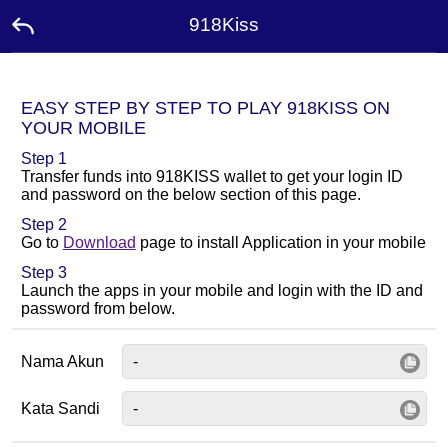
918Kiss
Beranda
EASY STEP BY STEP TO PLAY 918KISS ON
YOUR MOBILE
Promosi
Step 1
Transfer funds into 918KISS wallet to get your login ID
and password on the below section of this page.
Duta
Step 2
Go to
Download
page to install Application in your mobile
Hubungi
Step 3
Launch the apps in your mobile and login with the ID and
Papan
password from below.
Peringkat
Nama Akun
Bahasa
Kata Sandi
Desktop